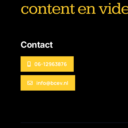
content en vid
Contact
06-12963876
info@bcev.nl