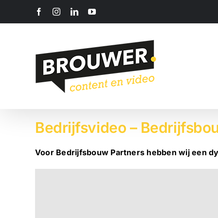
Ga
Facebook
Instagram
LinkedIn
YouTube
naar
inhoud
Bedrijfsvideo – Bedrijfsbo
Voor Bedrijfsbouw Partners hebben wij een d