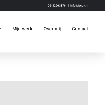
06-12963876
|
info@bcev.nl
Mijn werk
Over mij
Contact