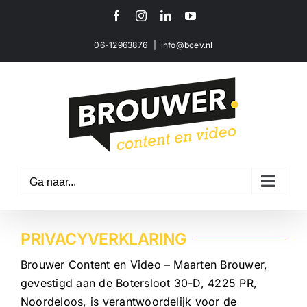
Ga
Facebook
Instagram
LinkedIn
YouTube
naar
inhoud
06-12963876
|
info@bcev.nl
Ga naar...
PRIVACYVERKLARING
Brouwer Content en Video – Maarten Brouwer,
gevestigd aan de Botersloot 30-D, 4225 PR,
Noordeloos, is verantwoordelijk voor de