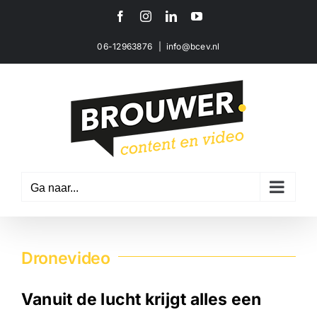
Ga
Facebook
Instagram
LinkedIn
YouTube
naar
inhoud
06-12963876
|
info@bcev.nl
Ga naar...
Dronevideo
Vanuit de lucht krijgt alles een