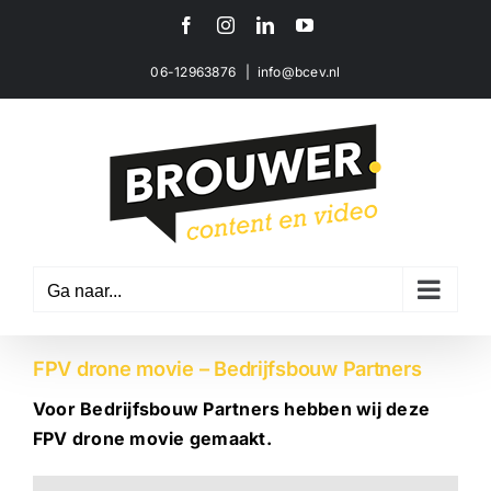
Ga
Facebook
Instagram
LinkedIn
YouTube
naar
inhoud
06-12963876
|
info@bcev.nl
Ga naar...
FPV drone movie – Bedrijfsbouw Partners
Voor Bedrijfsbouw Partners hebben wij deze
FPV drone movie gemaakt.