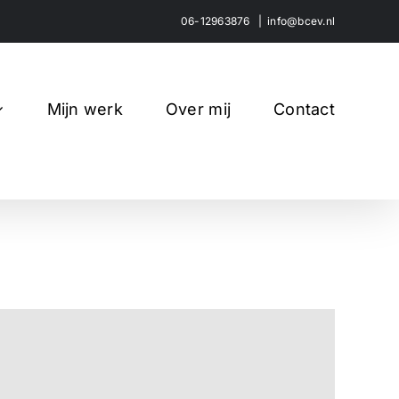
06-12963876
|
info@bcev.nl
Mijn werk
Over mij
Contact