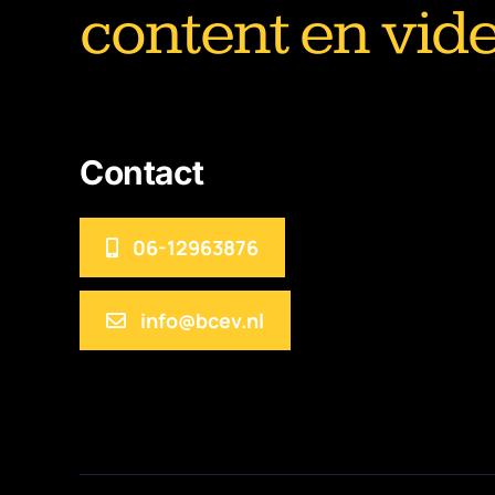
content en vid
Contact
06-12963876
info@bcev.nl