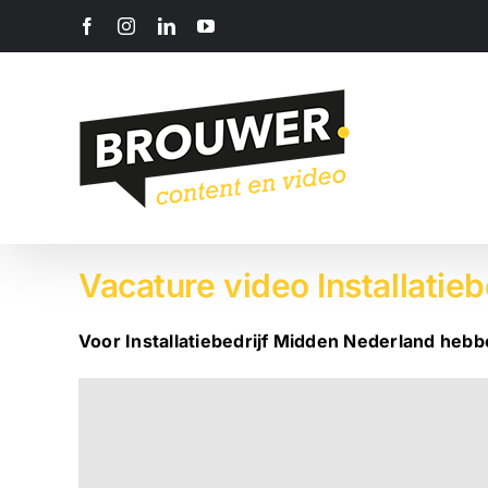
Ga
Facebook
Instagram
LinkedIn
YouTube
naar
inhoud
Vacature video Installatie
Voor Installatiebedrijf Midden Nederland heb